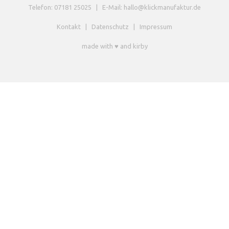
Telefon:
07181 25025
| E-Mail:
hallo@klickmanufaktur.de
Kontakt
|
Datenschutz
|
Impressum
made with ♥ and
kirby